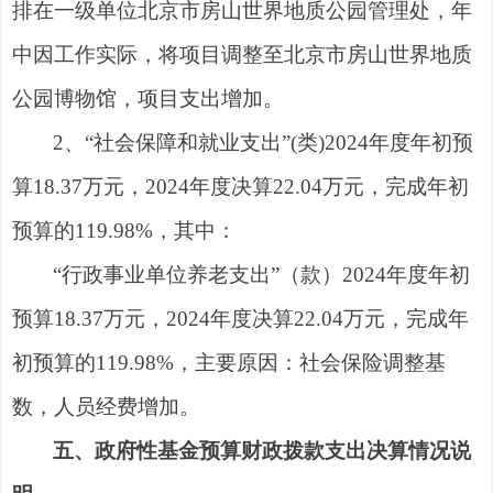
排在一级单位北京市房山世界地质公园管理处，年
中因工作实际，将项目调整至北京市房山世界地质
公园博物馆，项目支出增加
。
2
、
“
社会保障和就业支出
”
(
类
)202
4
年度
年初预
算
18.3
7
万元
，
202
4
年度
决算
22.04
万元，
完成年初
预算
的
119.98
%
，
其中：
“
行政事业单位养老支出
”
（款
）
202
4
年度
年初
预
算
18.3
7
万元
，
202
4
年度
决算
22.04
万元，
完成年
初预算
的
119.98
%
，
主要原因：
社会保险调整基
数，人员经费增加
。
五、政府性基金预算财政拨款支出决算情况说