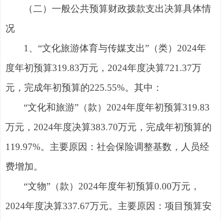
（二）
一般公共预算财政拨款支出决算具体情
况
1
、
“
文化旅游体育与传媒支
出
”
（类）
202
4
年
度年初预
算
319.8
3
万元
，
202
4
年度决
算
721.37
万
元，
完成年初预算
的
225.55
%
。
其中：
“
文化和旅游
”
（款
）
202
4
年度
年初预
算
319.8
3
万元
，
202
4
年度
决算
383.70
万元
，
完成年初预算
的
119.97
%
。
主要原因：
社会保险调整基数，人员经
费增加
。
“
文
物
”
（款）
202
4
年度
年初预
算
0.0
0
万元
，
202
4
年度
决算
337.67
万元
。
主要原因：
项目预算安