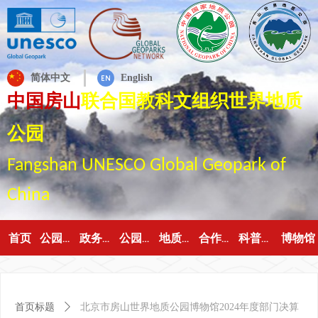
简体中文
English
中国房山
联合国教科文组织世界地质
公园
Fangshan UNESCO Global Geopark of
China
首页
博物馆
公园概况
政务公开
公园动态
地质遗迹
合作交流
科普园地
首页标题
ꄲ
北京市房山世界地质公园博物馆2024年度部门决算