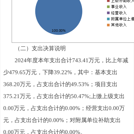
（二
）
支出决算
说明
202
4
年度本年支出合计
743.41
万元，
比上年
减
少
479.65
万元，下降
39.22
%
，其中：基本支出
368.2
0
万元，占支出合计的
49.53
%
；项目支出
375.2
1
万元，占支出合计的
50.4
7
%
;
上缴上级支出
0
.00
万元，占支出合计的
0
.00
%
；经营支出
0
.00
万
元，占支出合计的
0
.00
%
；对附属单位补助支出
0
.00
万元，占支出合计的
0
.00
%
。