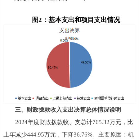
图
2
：基本支出和项目支出情况
三
、财政拨款
收入支出决算
总体情况说明
202
4
年度财政拨款收、
支
总计
765.32
万元，比
上年减少
444.95
万元，下降
36.76
%
。主要原因：
机