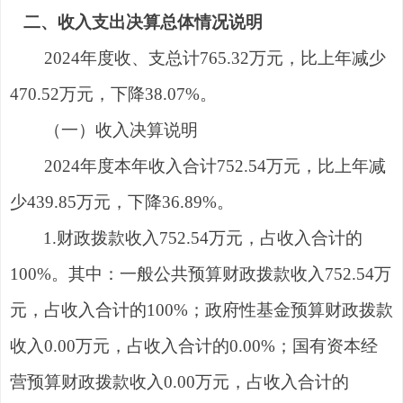
二、收入支出决算总体情况说明
202
4
年度收、
支
总计
765.32
万元，
比上年
减少
470.52
万元，下降
38.07
%
。
（一
）
收入决算
说明
202
4
年度本年收入合计
752.54
万元，
比上年
减
少
439.85
万元，下降
36.89
%
。
1.
财政拨款收入
752.54
万元，占收入合计的
100
%
。
其中：
一般公共预算财政拨款收入
752.54
万
元，占收入合计的
100
%
；
政府性基金预算财政拨款
收入
0
.00
万元，占收入合计的
0
.00
%
；
国有资本经
营预算财政拨款收入
0
.00
万元，占收入合计的